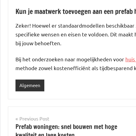
Kun je maatwerk toevoegen aan een prefab 
Zeker! Hoewel er standaardmodellen beschikbaar z
specifieke wensen en eisen te voldoen. Dit maakt h
bij jouw behoeften.
Bij het onderzoeken naar mogelijkheden voor
huis
methode zowel kostenefficiënt als tijdbesparend 
Algemeen
Post
Previous Post
Prefab woningen: snel bouwen met hoge
navigation
kwaliteit en lage kosten