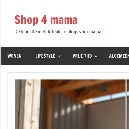
Skip
to
Shop 4 mama
content
De blogsite met de leukste blogs voor mama's
WONEN
LIFESTYLE
VRIJE TIJD
ALGEMEE