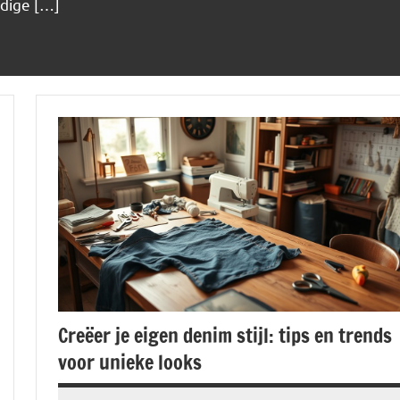
ldige […]
Creëer je eigen denim stijl: tips en trends
voor unieke looks