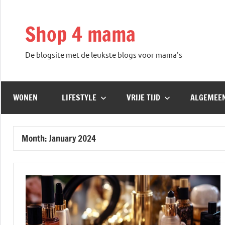
Skip
to
Shop 4 mama
content
De blogsite met de leukste blogs voor mama's
WONEN
LIFESTYLE
VRIJE TIJD
ALGEMEE
Month:
January 2024