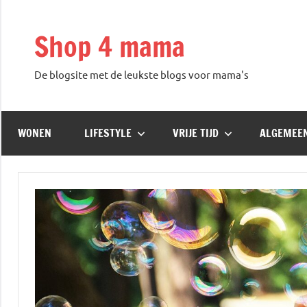
Skip
to
Shop 4 mama
content
De blogsite met de leukste blogs voor mama's
WONEN
LIFESTYLE
VRIJE TIJD
ALGEMEE